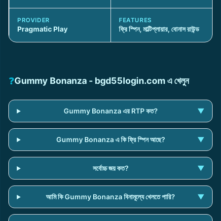
PROVIDER
FEATURES
Pragmatic Play
ফ্রি স্পিন, মাল্টিপ্লায়ার, বোনাস রাউন্ড
❓
Gummy Bonanza - bgd55login.com এ খেলুন
Gummy Bonanza এর RTP কত?
▼
Gummy Bonanza এ কি ফ্রি স্পিন আছে?
▼
সর্বোচ্চ জয় কত?
▼
আমি কি Gummy Bonanza বিনামূল্যে খেলতে পারি?
▼