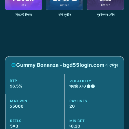
ক্রিকেট ফিভার
কপি ক্যাটস
দ্য উলফস বেইন
⚙️
Gummy Bonanza - bgd55login.com এ খেলুন
RTP
VOLATILITY
96.5%
মাঝারি ⚡⚡⚡🌑🌑
MAX WIN
PAYLINES
x5000
20
REELS
MIN BET
5x3
৳0.20