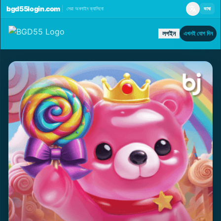
bgd55login.com
সেরা অনলাইন ক্যাসিনো
ভাষা
লগইন
এখনই যোগ দিন