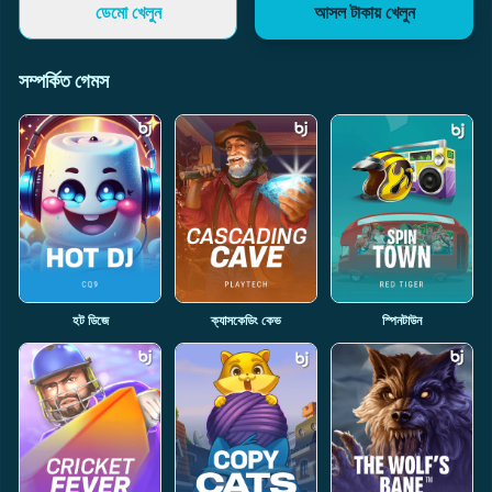
ডেমো খেলুন
আসল টাকায় খেলুন
সম্পর্কিত গেমস
হট ডিজে
ক্যাসকেডিং কেভ
স্পিনটাউন