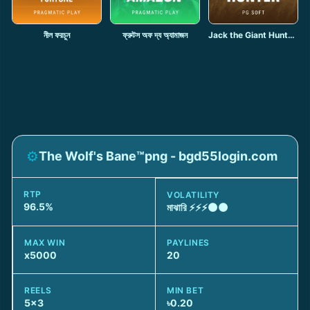
নীল ফরচুন
ফ্রুটস অফ দ্য অ্যামাজন
Jack the Giant Hunterpng
⚙️
The Wolf's Bane™png - bgd55login.com
RTP
VOLATILITY
96.5%
মাঝারি ⚡⚡⚡🌑🌑
MAX WIN
PAYLINES
x5000
20
REELS
MIN BET
5x3
৳0.20