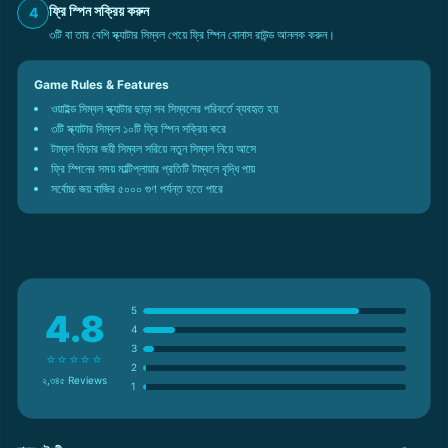
ফ্রি স্পিন সক্রিয় করুন
4
৩টি বা তার বেশি স্ক্যাটার সিম্বল পেয়ে ফ্রি স্পিন বোনাস রাউন্ড আনলক করুন।
Game Rules & Features
ওয়াইল্ড সিম্বল স্ক্যাটার ছাড়া সব সিম্বলের পরিবর্তে ব্যবহৃত হয়
৩টি স্ক্যাটার সিম্বল ১০টি ফ্রি স্পিন সক্রিয় করে
টাম্বল ফিচার জয়ী সিম্বল সরিয়ে নতুন সিম্বল নিয়ে আসে
ফ্রি স্পিনের সময় মাল্টিপ্লায়ার প্রতিটি টাম্বলে বৃদ্ধি পায়
সর্বোচ্চ জয় বাজির ৫০০০ গুণ পর্যন্ত হতে পারে
5
4.8
4
3
⭐⭐⭐⭐⭐
2
২,৩৪৫ Reviews
1