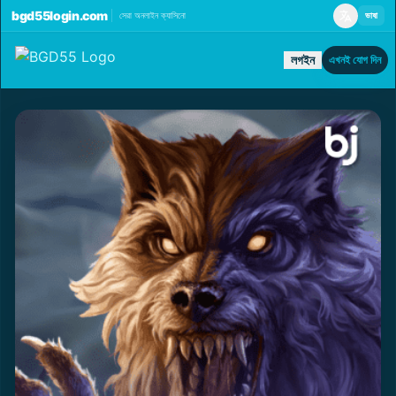
bgd55login.com
সেরা অনলাইন ক্যাসিনো
ভাষা
লগইন
এখনই যোগ দিন