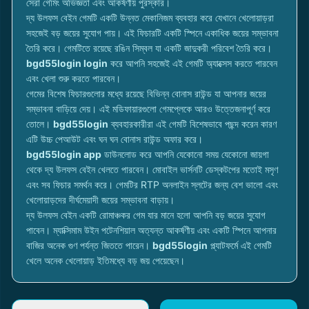
সেরা গেমিং অভিজ্ঞতা এবং আকর্ষণীয় পুরস্কার।
দ্য উলফস বেইন গেমটি একটি উন্নত মেকানিজম ব্যবহার করে যেখানে খেলোয়াড়রা
সহজেই বড় জয়ের সুযোগ পায়। এই ফিচারটি একটি স্পিনে একাধিক জয়ের সম্ভাবনা
তৈরি করে। গেমটিতে রয়েছে রঙিন সিম্বল যা একটি জাদুকরী পরিবেশ তৈরি করে।
bgd55login login
করে আপনি সহজেই এই গেমটি অ্যাক্সেস করতে পারবেন
এবং খেলা শুরু করতে পারবেন।
গেমের বিশেষ ফিচারগুলোর মধ্যে রয়েছে বিভিন্ন বোনাস রাউন্ড যা আপনার জয়ের
সম্ভাবনা বাড়িয়ে দেয়। এই মডিফায়ারগুলো গেমপ্লেকে আরও উত্তেজনাপূর্ণ করে
তোলে।
bgd55login
ব্যবহারকারীরা এই গেমটি বিশেষভাবে পছন্দ করেন কারণ
এটি উচ্চ পেআউট এবং ঘন ঘন বোনাস রাউন্ড অফার করে।
bgd55login app
ডাউনলোড করে আপনি যেকোনো সময় যেকোনো জায়গা
থেকে দ্য উলফস বেইন খেলতে পারবেন। মোবাইল ভার্সনটি ডেস্কটপের মতোই মসৃণ
এবং সব ফিচার সমর্থন করে। গেমটির RTP অনলাইন স্লটের জন্য বেশ ভালো এবং
খেলোয়াড়দের দীর্ঘমেয়াদী জয়ের সম্ভাবনা বাড়ায়।
দ্য উলফস বেইন একটি রোমাঞ্চকর গেম যার মানে হলো আপনি বড় জয়ের সুযোগ
পাবেন। ম্যাক্সিমাম উইন পটেনশিয়াল অত্যন্ত আকর্ষণীয় এবং একটি স্পিনে আপনার
বাজির অনেক গুণ পর্যন্ত জিততে পারেন।
bgd55login
প্ল্যাটফর্মে এই গেমটি
খেলে অনেক খেলোয়াড় ইতিমধ্যে বড় জয় পেয়েছেন।