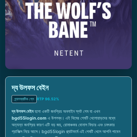
▶
দ্য উলফস বেইন
প্র্যাগম্যাটিক প্লে
RTP 96.52%
দ্য উলফস বেইন
হলো একটি জনপ্রিয় অনলাইন স্লট গেম যা এখন
bgd55login.com
এ উপলব্ধ। এই থিমের গেমটি খেলোয়াড়দের মধ্যে
অত্যন্ত জনপ্রিয় কারণ এটি বড় জয়, রোমাঞ্চকর বোনাস ফিচার এবং চমৎকার
গ্রাফিক্স নিয়ে আসে। bgd55login প্ল্যাটফর্মে এই গেমটি খেলে আপনি পাবেন