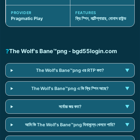
PROVIDER
FEATURES
Pragmatic Play
ফ্রি স্পিন, মাল্টিপ্লায়ার, বোনাস রাউন্ড
❓
The Wolf's Bane™png - bgd55login.com
The Wolf's Bane™png এর RTP কত?
▼
The Wolf's Bane™png এ কি ফ্রি স্পিন আছে?
▼
সর্বোচ্চ জয় কত?
▼
আমি কি The Wolf's Bane™png বিনামূল্যে খেলতে পারি?
▼