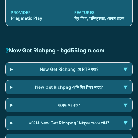
PROVIDER
FEATURES
Pragmatic Play
ফ্রি স্পিন, মাল্টিপ্লায়ার, বোনাস রাউন্ড
❓
New Get Richpng - bgd55login.com
New Get Richpng এর RTP কত?
▼
New Get Richpng এ কি ফ্রি স্পিন আছে?
▼
সর্বোচ্চ জয় কত?
▼
আমি কি New Get Richpng বিনামূল্যে খেলতে পারি?
▼