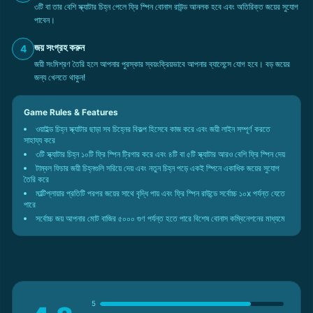
৩টি বা তার বেশি স্ক্যাটার চিহ্ন পেলে ফ্রি স্পিন বোনাস রাউন্ড আনলক হবে এবং অতিরিক্ত জয়ের সুযোগ
পাবেন।
জয় সংগ্রহ করুন
4
জয়ী সংমিশ্রণ তৈরি হলে আপনার পুরস্কার স্বয়ংক্রিয়ভাবে আপনার ব্যালেন্সে যোগ হবে। বড় জয়ের
জন্য খেলতে থাকুন!
Game Rules & Features
ওয়াইল্ড চিহ্ন স্ক্যাটার ছাড়া সব চিহ্নের বিকল্প হিসেবে কাজ করে এবং জয়ী লাইন সম্পূর্ণ করতে
সাহায্য করে
৩টি স্ক্যাটার চিহ্ন ১০টি ফ্রি স্পিন ট্রিগার করে এবং ৪টি বা ৫টি স্ক্যাটার আরও বেশি ফ্রি স্পিন দেয়
টাম্বল ফিচার জয়ী চিহ্নগুলি সরিয়ে দেয় এবং নতুন চিহ্ন পড়ে একই স্পিনে একাধিক জয়ের সুযোগ
তৈরি করে
মাল্টিপ্লায়ার প্রতিটি পরপর জয়ের সাথে বৃদ্ধি পায় এবং ফ্রি স্পিন রাউন্ডে সর্বোচ্চ ১০x পর্যন্ত যেতে
পারে
সর্বোচ্চ জয় আপনার মোট বাজির ৫০০০ গুণ পর্যন্ত হতে পারে বিশেষ বোনাস কম্বিনেশনের মাধ্যমে
5