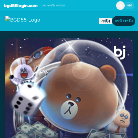
bgd55login.com
সেরা অনলাইন ক্যাসিনো
ভাষা
লগইন
এখনই যোগ দিন