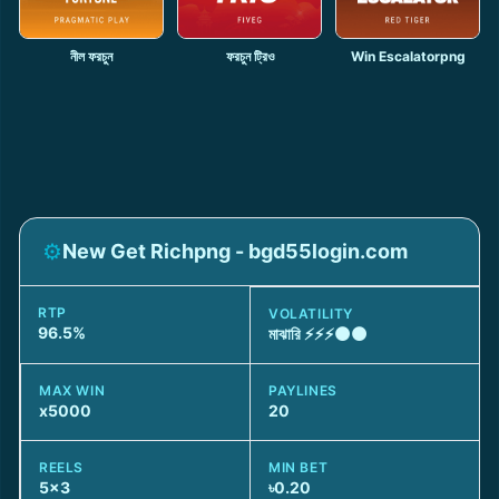
নীল ফরচুন
ফরচুন ট্রিও
Win Escalatorpng
⚙️
New Get Richpng - bgd55login.com
RTP
VOLATILITY
96.5%
মাঝারি ⚡⚡⚡🌑🌑
MAX WIN
PAYLINES
x5000
20
REELS
MIN BET
5x3
৳0.20