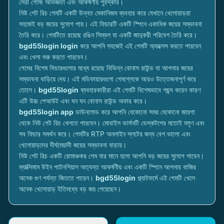
সেরা গেমিং অভিজ্ঞতা এবং আকর্ষণীয় পুরস্কার।
নিউ গেট রিচ গেমটি একটি উন্নত মেকানিজম ব্যবহার করে যেখানে খেলোয়াড়রা
সহজেই বড় জয়ের সুযোগ পায়। এই ফিচারটি একটি স্পিনে একাধিক জয়ের সম্ভাবনা
তৈরি করে। গেমটিতে রয়েছে রঙিন সিম্বল যা একটি জাদুকরী পরিবেশ তৈরি করে।
bgd55login login
করে আপনি সহজেই এই গেমটি অ্যাক্সেস করতে পারবেন
এবং খেলা শুরু করতে পারবেন।
গেমের বিশেষ ফিচারগুলোর মধ্যে রয়েছে বিভিন্ন বোনাস রাউন্ড যা আপনার জয়ের
সম্ভাবনা বাড়িয়ে দেয়। এই মডিফায়ারগুলো গেমপ্লেকে আরও উত্তেজনাপূর্ণ করে
তোলে।
bgd55login
ব্যবহারকারীরা এই গেমটি বিশেষভাবে পছন্দ করেন কারণ
এটি উচ্চ পেআউট এবং ঘন ঘন বোনাস রাউন্ড অফার করে।
bgd55login app
ডাউনলোড করে আপনি যেকোনো সময় যেকোনো জায়গা
থেকে নিউ গেট রিচ খেলতে পারবেন। মোবাইল ভার্সনটি ডেস্কটপের মতোই মসৃণ এবং
সব ফিচার সমর্থন করে। গেমটির RTP অনলাইন স্লটের জন্য বেশ ভালো এবং
খেলোয়াড়দের দীর্ঘমেয়াদী জয়ের সম্ভাবনা বাড়ায়।
নিউ গেট রিচ একটি রোমাঞ্চকর গেম যার মানে হলো আপনি বড় জয়ের সুযোগ পাবেন।
ম্যাক্সিমাম উইন পটেনশিয়াল অত্যন্ত আকর্ষণীয় এবং একটি স্পিনে আপনার বাজির
অনেক গুণ পর্যন্ত জিততে পারেন।
bgd55login
প্ল্যাটফর্মে এই গেমটি খেলে
অনেক খেলোয়াড় ইতিমধ্যে বড় জয় পেয়েছেন।