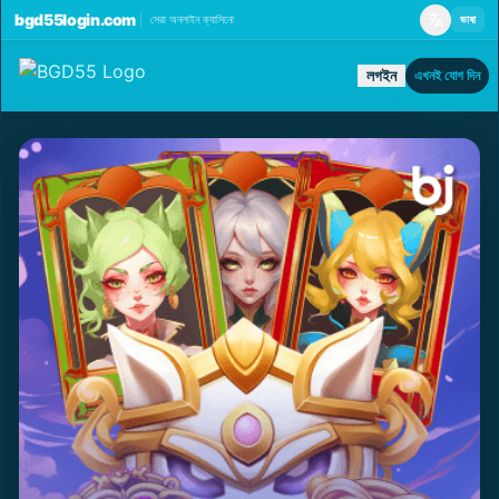
bgd55login.com
সেরা অনলাইন ক্যাসিনো
ভাষা
লগইন
এখনই যোগ দিন