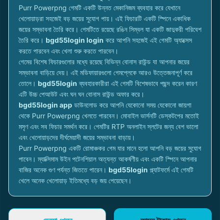
Purr Powerpng গেমটি একটি উন্নত মেকানিজম ব্যবহার করে যেখানে
খেলোয়াড়রা সহজেই বড় জয়ের সুযোগ পায়। এই ফিচারটি একটি স্পিনে একাধিক
জয়ের সম্ভাবনা তৈরি করে। গেমটিতে রয়েছে রঙিন সিম্বল যা একটি জাদুকরী পরিবেশ
তৈরি করে।
bgd55login login
করে আপনি সহজেই এই গেমটি অ্যাক্সেস
করতে পারবেন এবং খেলা শুরু করতে পারবেন।
গেমের বিশেষ ফিচারগুলোর মধ্যে রয়েছে বিভিন্ন বোনাস রাউন্ড যা আপনার জয়ের
সম্ভাবনা বাড়িয়ে দেয়। এই মডিফায়ারগুলো গেমপ্লেকে আরও উত্তেজনাপূর্ণ করে
তোলে।
bgd55login
ব্যবহারকারীরা এই গেমটি বিশেষভাবে পছন্দ করেন কারণ
এটি উচ্চ পেআউট এবং ঘন ঘন বোনাস রাউন্ড অফার করে।
bgd55login app
ডাউনলোড করে আপনি যেকোনো সময় যেকোনো জায়গা
থেকে Purr Powerpng খেলতে পারবেন। মোবাইল ভার্সনটি ডেস্কটপের মতোই
মসৃণ এবং সব ফিচার সমর্থন করে। গেমটির RTP অনলাইন স্লটের জন্য বেশ ভালো
এবং খেলোয়াড়দের দীর্ঘমেয়াদী জয়ের সম্ভাবনা বাড়ায়।
Purr Powerpng একটি রোমাঞ্চকর গেম যার মানে হলো আপনি বড় জয়ের সুযোগ
পাবেন। ম্যাক্সিমাম উইন পটেনশিয়াল অত্যন্ত আকর্ষণীয় এবং একটি স্পিনে আপনার
বাজির অনেক গুণ পর্যন্ত জিততে পারেন।
bgd55login
প্ল্যাটফর্মে এই গেমটি
খেলে অনেক খেলোয়াড় ইতিমধ্যে বড় জয় পেয়েছেন।