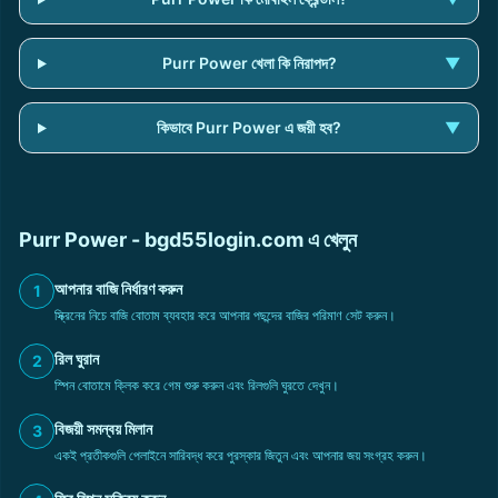
Purr Power খেলা কি নিরাপদ?
▼
কিভাবে Purr Power এ জয়ী হব?
▼
Purr Power - bgd55login.com এ খেলুন
আপনার বাজি নির্ধারণ করুন
1
স্ক্রিনের নিচে বাজি বোতাম ব্যবহার করে আপনার পছন্দের বাজির পরিমাণ সেট করুন।
রিল ঘুরান
2
স্পিন বোতামে ক্লিক করে গেম শুরু করুন এবং রিলগুলি ঘুরতে দেখুন।
বিজয়ী সমন্বয় মিলান
3
একই প্রতীকগুলি পেলাইনে সারিবদ্ধ করে পুরস্কার জিতুন এবং আপনার জয় সংগ্রহ করুন।