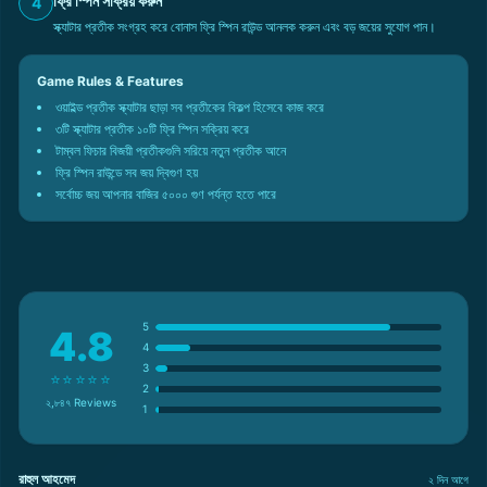
ফ্রি স্পিন সক্রিয় করুন
4
স্ক্যাটার প্রতীক সংগ্রহ করে বোনাস ফ্রি স্পিন রাউন্ড আনলক করুন এবং বড় জয়ের সুযোগ পান।
Game Rules & Features
ওয়াইল্ড প্রতীক স্ক্যাটার ছাড়া সব প্রতীকের বিকল্প হিসেবে কাজ করে
৩টি স্ক্যাটার প্রতীক ১০টি ফ্রি স্পিন সক্রিয় করে
টাম্বল ফিচার বিজয়ী প্রতীকগুলি সরিয়ে নতুন প্রতীক আনে
ফ্রি স্পিন রাউন্ডে সব জয় দ্বিগুণ হয়
সর্বোচ্চ জয় আপনার বাজির ৫০০০ গুণ পর্যন্ত হতে পারে
5
4.8
4
3
⭐⭐⭐⭐⭐
2
২,৮৪৭ Reviews
1
রাহুল আহমেদ
২ দিন আগে